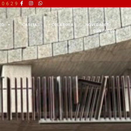
40629
ED
CARITAS
COLABORA
NOVEDADES
CONTACTO