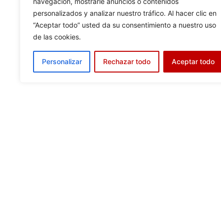
navegación, mostrarle anuncios o contenidos
personalizados y analizar nuestro tráfico. Al hacer clic en
HORARIO EUCARISTIAS
“Aceptar todo” usted da su consentimiento a nuestro uso
SOLEMNIDAD SANTIAG
de las cookies.
APOSTOL
Leer Más...
Personalizar
Rechazar todo
Aceptar todo