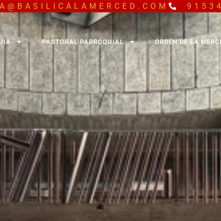
A@BASILICALAMERCED.COM
9153
UIA
PASTORAL PARROQUIAL
ORDEN DE LA MERC