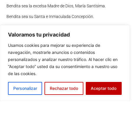
Bendita sea la excelsa Madre de Dios, María Santísima.
Bendita sea su Santa e Inmaculada Concepción.
Bendita sea su gloriosa Asunción.
Valoramos tu privacidad
Bendito sea el nombre de María Virgen y Madre.
Usamos cookies para mejorar su experiencia de
Bendito sea San José, su castísimo esposo.
navegación, mostrarle anuncios o contenidos
Bendito sea Dios en sus Ángeles y en sus Santos.
personalizados y analizar nuestro tráfico. Al hacer clic en
“Aceptar todo” usted da su consentimiento a nuestro uso
de las cookies.
Personalizar
Rechazar todo
Aceptar todo
OREMOS
Oh Dios, que en este admirable sacramento nos dejaste el
memorial de tu Pasión, te pedimos nos concedas venerar de tal
modo los sagrados misterios de tu Cuerpo y de tu Sangre, que
experimentemos constantemente el fruto de tu redención. Tú que
vives y reinas por los siglos de los siglos.