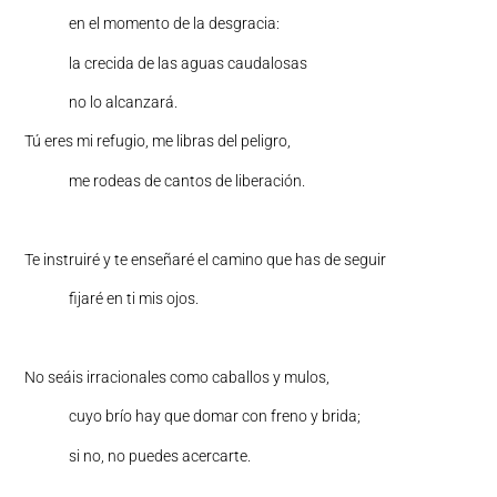
en el momento de la desgracia:
la crecida de las aguas caudalosas
no lo alcanzará.
Tú eres mi refugio, me libras del peligro,
me rodeas de cantos de liberación.
Te instruiré y te enseñaré el camino que has de seguir
fijaré en ti mis ojos.
No seáis irracionales como caballos y mulos,
cuyo brío hay que domar con freno y brida;
si no, no puedes acercarte.