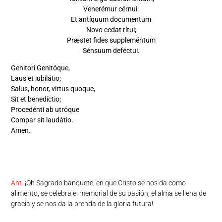
Venerémur cérnui:
Et antíquum documentum
Novo cedat rítui;
Præstet fides suppleméntum
Sénsuum deféctui.
Genitori Genitóque,
Laus et iubilátio;
Salus, honor, virtus quoque,
Sit et benedíctio;
Procedénti ab utróque
Compar sit laudátio.
Amen.
Ant.
¡Oh Sagrado banquete, en que Cristo se nos da como
alimento, se celebra el memorial de su pasión, el alma se llena de
gracia y se nos da la prenda de la gloria futura!