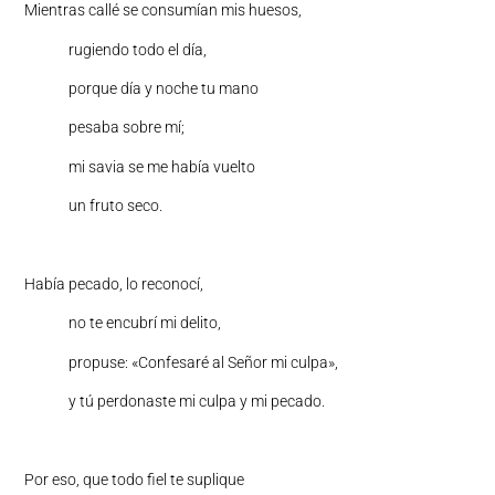
Mientras callé se consumían mis huesos,
rugiendo todo el día,
porque día y noche tu mano
pesaba sobre mí;
mi savia se me había vuelto
un fruto seco.
Había pecado, lo reconocí,
no te encubrí mi delito,
propuse: «Confesaré al Señor mi culpa»,
y tú perdonaste mi culpa y mi pecado.
Por eso, que todo fiel te suplique