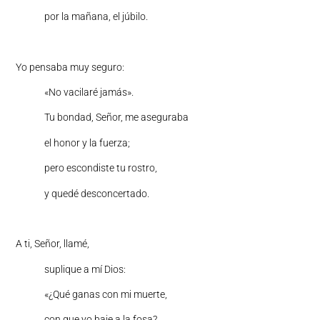
por la mañana, el júbilo.
Yo pensaba muy seguro:
«No vacilaré jamás».
Tu bondad, Señor, me aseguraba
el honor y la fuerza;
pero escondiste tu rostro,
y quedé desconcertado.
A ti, Señor, llamé,
suplique a mí Dios:
«¿Qué ganas con mi muerte,
con que yo baje a la fosa?