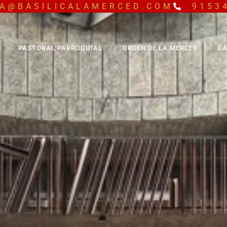
A@BASILICALAMERCED.COM
9153
PASTORAL PARROQUIAL
ORDEN DE LA MERCED
CA