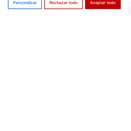
Personalizar
Rechazar todo
Aceptar todo
NUESTRA DIRECCIÓN
Calle Edgar Neville, 23
28020 - Madrid
HORARIO DE SECRETARÍA
10:00 a 13:00 Hs.
Lunes y Miércoles
17:00 a 20:00 Hs.
Lunes a Jueves
INFORMACIÓN DE CONTACTO
Teléfono
91 534 0629