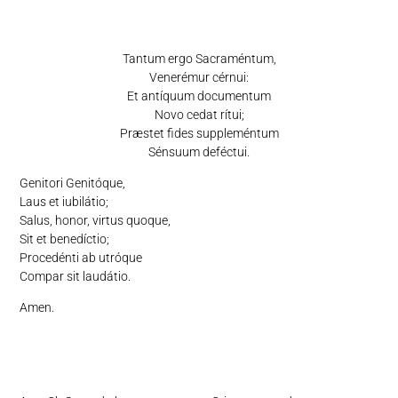
Tantum ergo Sacraméntum,
Venerémur cérnui:
Et antíquum documentum
Novo cedat rítui;
Præstet fides suppleméntum
Sénsuum deféctui.
Genitori Genitóque,
Laus et iubilátio;
Salus, honor, virtus quoque,
Sit et benedíctio;
Procedénti ab utróque
Compar sit laudátio.
Amen.