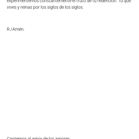
experimentemos constantemente el fruto de tu redención. Tú que
vives y reinas por los siglos de los siglos.
R./Amén.
Cantemos al amor de los amores,