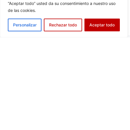
“Aceptar todo” usted da su consentimiento a nuestro uso
de las cookies.
Personalizar
Rechazar todo
Aceptar todo
NUESTRA DIRECCIÓN
Calle Edgar Neville, 23
28020 - Madrid
HORARIO DE SECRETARÍA
10:00 a 13:00 Hs.
Lunes y Miércoles
17:00 a 20:00 Hs.